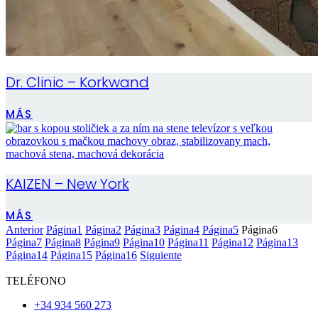
Dr. Clinic – Korkwand
MÁS
KAIZEN – New York
MÁS
Anterior
Página
1
Página
2
Página
3
Página
4
Página
5
Página
6
Página
7
Página
8
Página
9
Página
10
Página
11
Página
12
Página
13
Página
14
Página
15
Página
16
Siguiente
TELÉFONO
+34 934 560 273