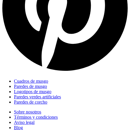
Cuadros de musgo
Paredes de musgo
Logotipos de musgo
Paredes verdes artificiales
Paredes de corcho
Sobre nosotros
Términos y condiciones
Aviso legal
Blog