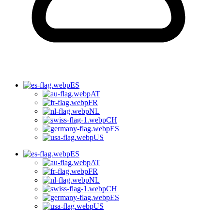
ES
AT
FR
NL
CH
ES
US
ES
AT
FR
NL
CH
ES
US