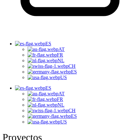
ES
AT
FR
NL
CH
ES
US
ES
AT
FR
NL
CH
ES
US
Proyectos