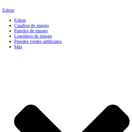
Ir
al
Eshop
contenido
Eshop
Cuadros de musgo
Paredes de musgo
Logotipos de musgo
Paredes verdes artificiales
Más