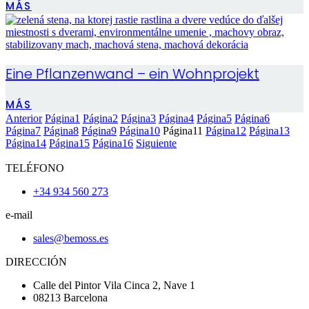
MÁS
Eine Pflanzenwand – ein Wohnprojekt
MÁS
Anterior
Página
1
Página
2
Página
3
Página
4
Página
5
Página
6
Página
7
Página
8
Página
9
Página
10
Página
11
Página
12
Página
13
Página
14
Página
15
Página
16
Siguiente
TELÉFONO
+34 934 560 273
e-mail
sales@bemoss.es
DIRECCIÓN
Calle del Pintor Vila Cinca 2, Nave 1
08213 Barcelona